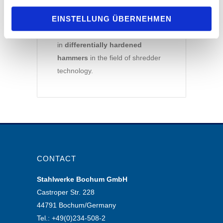
Good to know
EINSTELLUNG ÜBERNEHMEN
SWB is world leader
in
differentially hardened
hammers
in the field of shredder
technology.
CONTACT
Stahlwerke Bochum GmbH
Castroper Str. 228
44791 Bochum/Germany
Tel.: +49(0)234-508-2