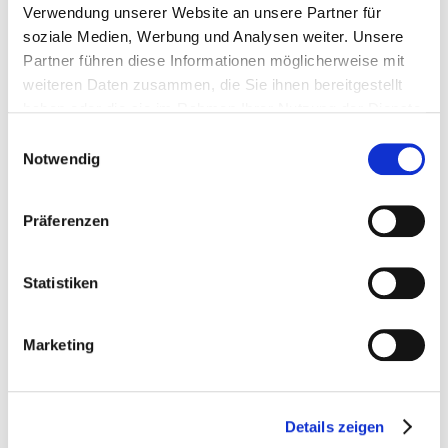
Verwendung unserer Website an unsere Partner für
soziale Medien, Werbung und Analysen weiter. Unsere
DEMOLITION AND
CONSTRUCTION REMNANTS
Partner führen diese Informationen möglicherweise mit
weiteren Daten zusammen, die Sie ihnen bereitgestellt
SAND AND GRAVEL
haben oder die sie im Rahmen Ihrer Nutzung der Dienste
EXTRACTION
gesammelt haben.
Einwilligungsauswahl
Notwendig
MINING
Nähere Informationen zum jederzeit möglichen
Widerruf
sowie Informationen zum Datenschutz und den
LIME AND CEMENT
Präferenzen
Cookies
finden sie
hier
.
INDUSTRY
RECYCLING OF WOOD AND
Statistiken
WASTE
Marketing
Details zeigen