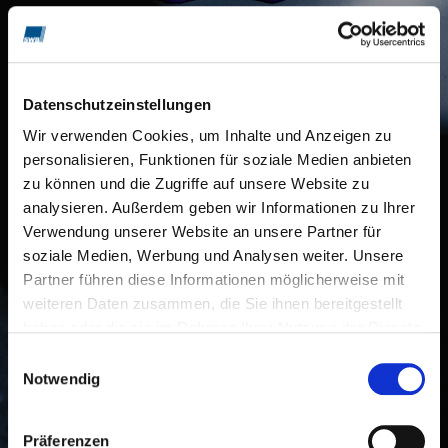
SWB to synonim innowacji.
Innowacyjne materiały i ich kombinacje
Datenschutzeinstellungen
poprawiają odporność na zużycie. Innowacyjne
wzornictwo zwiększa trwałość i podnosi
Wir verwenden Cookies, um Inhalte und Anzeigen zu
personalisieren, Funktionen für soziale Medien anbieten
produktywność.
zu können und die Zugriffe auf unsere Website zu
Innowacyjne procesy produkcyjne pozwalają
analysieren. Außerdem geben wir Informationen zu Ihrer
Verwendung unserer Website an unsere Partner für
nam wytwarzać produkty o stałej jakości na
soziale Medien, Werbung und Analysen weiter. Unsere
najwyższym poziomie. Przekonujące
Partner führen diese Informationen möglicherweise mit
właściwości użytkowe naszych produktów
weiteren Daten zusammen, die Sie ihnen bereitgestellt
gwarantują naszym klientom niezawodne i
haben oder die sie im Rahmen Ihrer Nutzung der Dienste
ekonomiczne zastosowanie. SWB jest i
gesammelt haben.
Einwilligungsauswahl
pozostanie firmą, wyznaczającą standardy dla
Notwendig
międzynarodowej konkurencji.
Nähere Informationen zum jederzeit möglichen
Widerruf
sowie Informationen zum Datenschutz und den
Siła odśrodkowa
Präferenzen
Cookies
finden sie
hier
.