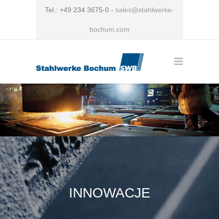
Tel.: +49 234 3675-0 -
sales@stahlwerke-
bochum.com
INNOWACJE