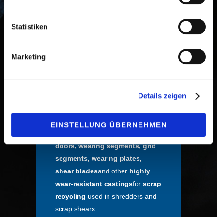
Symulacje obciążenia pozwalają nam na
optymalny rozwój części zużywających się.
Statistiken
Marketing
Good to know:
Details zeigen
Hammers, anvils, grids,
protection caps, impact
EINSTELLUNG ÜBERNEHMEN
elements, linings, ejection
doors, wearing segments, grid
segments, wearing plates,
shear blades
and other
highly
wear-resistant castings
for
scrap
recycling
used in shredders and
scrap shears.